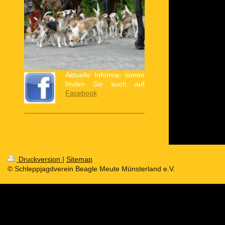
Aktuelle Informa- tionen
finden Sie auch auf
Facebook
Druckversion
|
Sitemap
© Schleppjagdverein Beagle Meute Münsterland e.V.