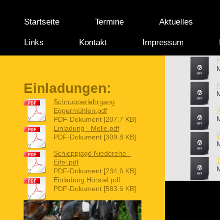
Startseite
Termine
Aktuelles
Links
Kontakt
Impressum
M
Einladungen:
M
Schnupperlehrgang
Eggermühlen.pdf
M
PDF-Dokument [207.7 KB]
Einladung - Melle.pdf
W
PDF-Dokument [309.8 KB]
M
Schleppjagd Niederehe -
T
Eifel.pdf
M
PDF-Dokument [234.6 KB]
Einladung Hörstel.pdf
PDF-Dokument [583.6 KB]