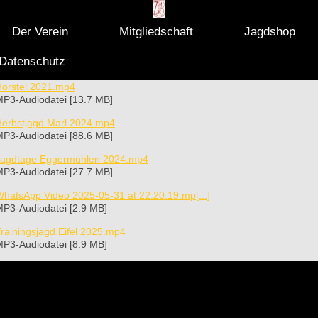
Der Verein
Mitgliedschaft
Jagdshop
Datenschutz
Hörstel 2021.mp4
P3-Audiodatei [13.7 MB]
Herbstjagd Marl 2024.mp4
P3-Audiodatei [88.6 MB]
Jagdtage Eggermühlen 2024.mp4
P3-Audiodatei [27.7 MB]
hatsApp Video 2025-05-31 at 22.20.19.mp[...]
P3-Audiodatei [2.9 MB]
rainingsjagd Eifel 2025.mp4
P3-Audiodatei [8.9 MB]